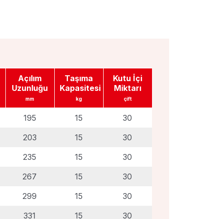
j
Broşür
Montaj
u
Klavuzu
Açılım
Taşıma
Kutu İçi
Uzunluğu
Kapasitesi
Miktarı
mm
kg
çift
195
15
30
203
15
30
235
15
30
267
15
30
299
15
30
331
15
30