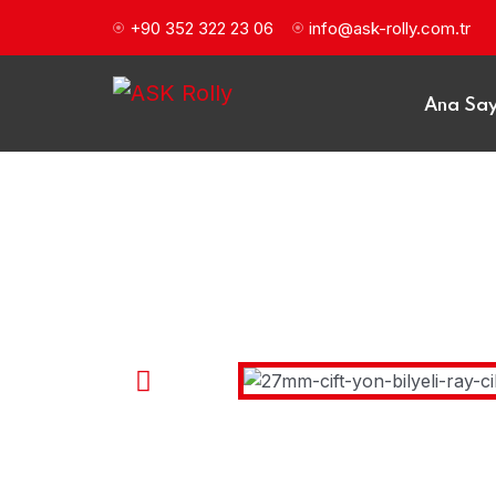
+90 352 322 23 06
info@ask-rolly.com.tr
Ana Sa