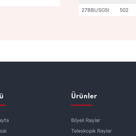
27BBUSG502
502
ü
Ürünler
ayfa
Bilyeli Raylar
sal
Teleskopik Raylar