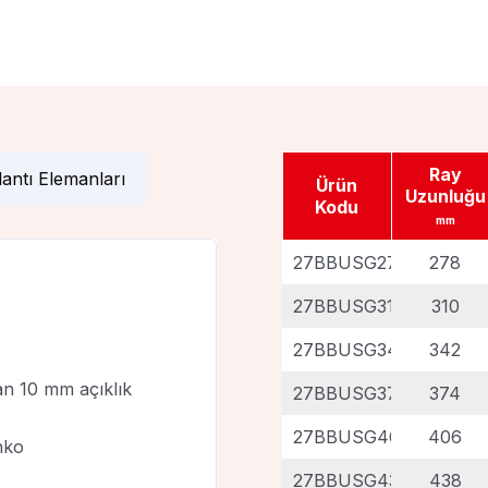
Video
Monta
Videos
Ray
antı Elemanları
Ürün
Uzunluğu
Kodu
mm
27BBUSG278
278
27BBUSG310
310
27BBUSG342
342
an 10 mm açıklık
27BBUSG374
374
27BBUSG406
406
nko
27BBUSG438
438