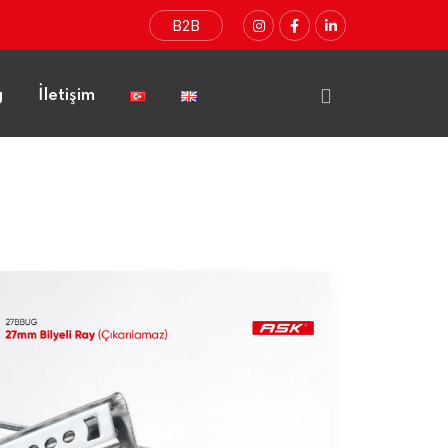
B2B
g
İletişim