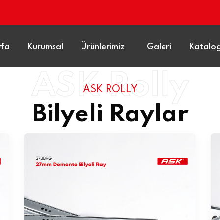
yfa
Kurumsal
Ürünlerimiz
Galeri
Katalo
ASK Rolly
ASK ROLLY
Bilyeli Raylar